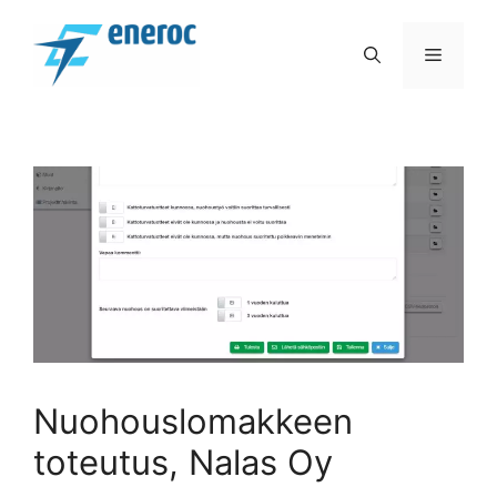
Siirry
sisältöön
VALIK
Nuohouslomakkeen
toteutus, Nalas Oy