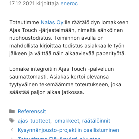
17.12.2021
kirjoittaja
eneroc
Toteutimme
Nalas Oy
:lle räätälöidyn lomakkeen
Ajas Touch -järjestelmään, nimeltä sähköinen
nuohoustodistus. Toiminnon avulla on
mahdollista kirjoittaa todistus asiakkaalle työn
jälkeen ja välttää näin aikaavievää paperityötä.
Lomake integroitiin Ajas Touch -palveluun
saumattomasti. Asiakas kertoi olevansa
tyytyväinen tekemäämme toteutukseen, joka
säästää paljon aikaa jatkossa.
Kategoriat
Referenssit
Avainsanat
ajas-tuotteet
,
lomakkeet
,
räätälöinnit
Kysynnänjousto-projektiin osallistuminen