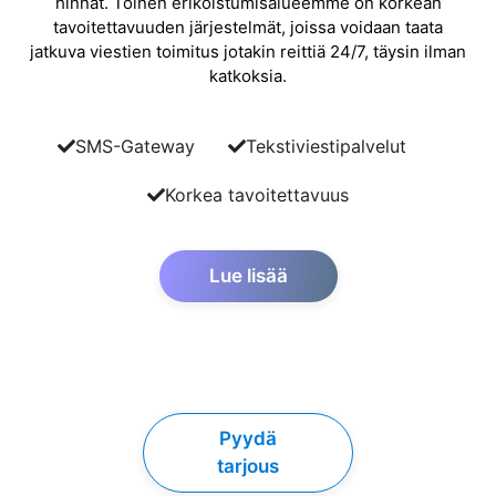
hinnat. Toinen erikoistumisalueemme on korkean
tavoitettavuuden järjestelmät, joissa voidaan taata
jatkuva viestien toimitus jotakin reittiä 24/7, täysin ilman
katkoksia.
SMS-Gateway
Tekstiviestipalvelut
Korkea tavoitettavuus
Lue lisää
Pyydä
tarjous