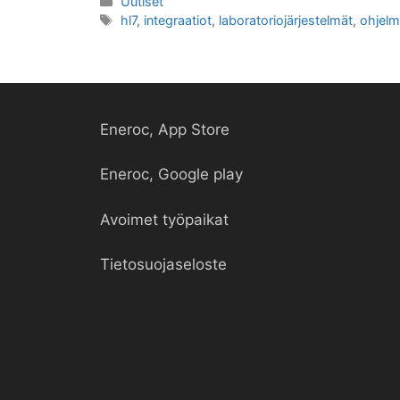
Kategoriat
Uutiset
Avainsanat
hl7
,
integraatiot
,
laboratoriojärjestelmät
,
ohjelm
Eneroc, App Store
Eneroc, Google play
Avoimet työpaikat
Tietosuojaseloste