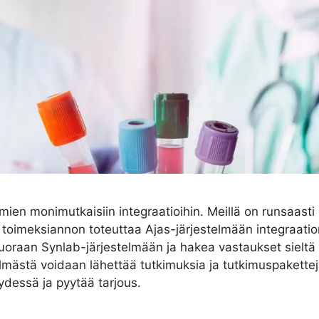
elmien monimutkaisiin integraatioihin. Meillä on runsaas
 toimeksiannon toteuttaa Ajas-järjestelmään integraatio
uoraan Synlab-järjestelmään ja hakea vastaukset sieltä t
elmästä voidaan lähettää tutkimuksia ja tutkimuspaketteja
ydessä ja pyytää tarjous.