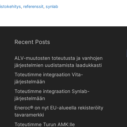
istokehitys
,
referenssit
,
synlab
Recent Posts
ALV-muutosten toteutusta ja vanhojen
järjestelmien uudistamista laadukkasti
Toteutimme integraation Vita-
järjestelmään
Toteutimme integraation Synlab-
järjestelmään
Eneroc® on nyt EU-alueella rekisteröity
tavaramerkki
Toteutimme Turun AMK:lle