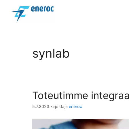
Siirry
sisältöön
synlab
Toteutimme integraa
5.7.2023
kirjoittaja
eneroc