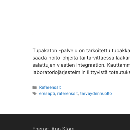
Tupakaton -palvelu on tarkoitettu tupakka
saada hoito-ohjeita tai tarvittaessa lääk
salattujen viestien integraation. Kauttam
laboratoriojärjestelmiin liittyvistä toteutuk
Kategoriat
Referenssit
Avainsanat
eresepti
,
referenssit
,
terveydenhuolto
Eneroc, App Store