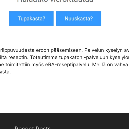
riippuvuudesta eroon pääsemiseen. Palvelun kyselyn avu
äriltä reseptin. Toteutimme tupakaton -palveluun kysely
me toimitettiin myös eRA-reseptipalvelu. Meillä on vah
sista.
Recent Posts