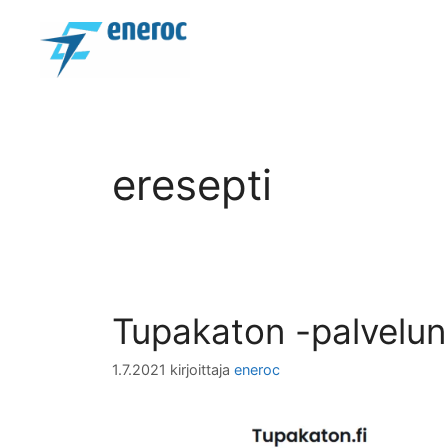
Siirry
sisältöön
eresepti
Tupakaton -palvelun
1.7.2021
kirjoittaja
eneroc