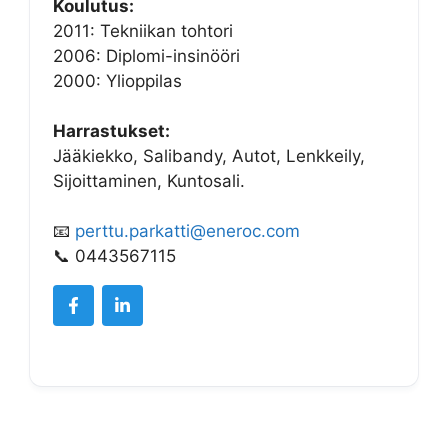
Koulutus:
2011: Tekniikan tohtori
2006: Diplomi-insinööri
2000: Ylioppilas
Harrastukset:
Jääkiekko, Salibandy, Autot, Lenkkeily,
Sijoittaminen, Kuntosali.
📧
perttu.parkatti@eneroc.com
📞 0443567115