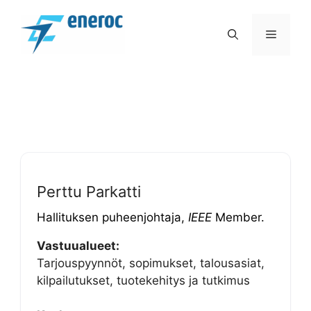
Siirry
sisältöön
VALIK
Perttu Parkatti
Hallituksen puheenjohtaja,
IEEE
Member.
Vastuualueet:
Tarjouspyynnöt, sopimukset, talousasiat,
kilpailutukset, tuotekehitys ja tutkimus