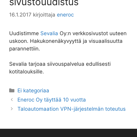
sivustouudistus
16.1.2017
kirjoittaja
eneroc
Uudistimme
Sevalia
Oy:n verkkosivustot uuteen
uskoon. Hakukonenäkyvyyttä ja visuaalisuutta
parannettiin.
Sevalia tarjoaa siivouspalvelua edullisesti
kotitalouksille.
Kategoriat
Ei kategoriaa
Eneroc Oy täyttää 10 vuotta
Taloautomaation VPN-järjestelmän toteutus