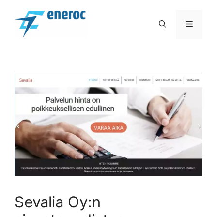
Siirry
sisältöön
VALIK
Sevalia Oy:n