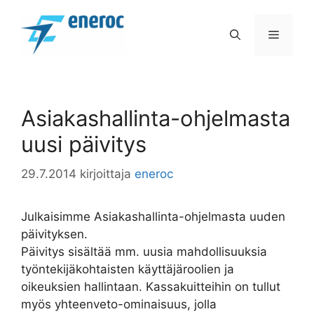
Siirry
sisältöön
VALIK
Asiakashallinta-ohjelmasta
uusi päivitys
29.7.2014
kirjoittaja
eneroc
Julkaisimme Asiakashallinta-ohjelmasta uuden
päivityksen.
Päivitys sisältää mm. uusia mahdollisuuksia
työntekijäkohtaisten käyttäjäroolien ja
oikeuksien hallintaan. Kassakuitteihin on tullut
myös yhteenveto-ominaisuus, jolla