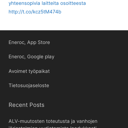
yhteensopivia laitteita osoitteesta
http://t.co/kcz5tM474b
Eneroc, App Store
Eneroc, Google play
Avoimet työpaikat
Tietosuojaseloste
Recent Posts
ALV-muutosten toteutusta ja vanhojen