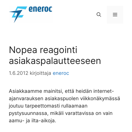
Siirry
sisältöön
VALIK
Nopea reagointi
asiakaspalautteeseen
1.6.2012
kirjoittaja
eneroc
Asiakkaamme mainitsi, että heidän internet-
ajanvarauksen asiakaspuolen viikkonäkymässä
joutuu tarpeettomasti rullaamaan
pystysuunnassa, mikäli varattavissa on vain
aamu- ja ilta-aikoja.