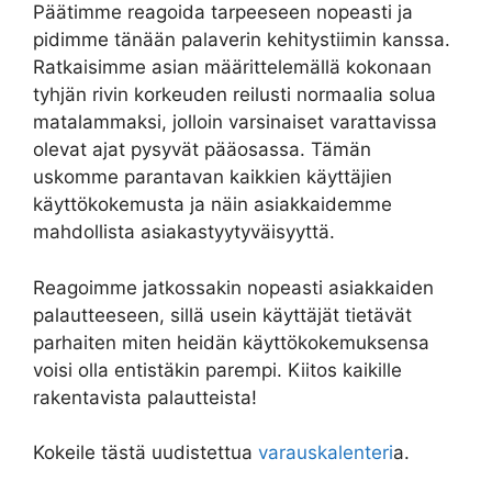
Päätimme reagoida tarpeeseen nopeasti ja
pidimme tänään palaverin kehitystiimin kanssa.
Ratkaisimme asian määrittelemällä kokonaan
tyhjän rivin korkeuden reilusti normaalia solua
matalammaksi, jolloin varsinaiset varattavissa
olevat ajat pysyvät pääosassa. Tämän
uskomme parantavan kaikkien käyttäjien
käyttökokemusta ja näin asiakkaidemme
mahdollista asiakastyytyväisyyttä.
Reagoimme jatkossakin nopeasti asiakkaiden
palautteeseen, sillä usein käyttäjät tietävät
parhaiten miten heidän käyttökokemuksensa
voisi olla entistäkin parempi. Kiitos kaikille
rakentavista palautteista!
Kokeile tästä uudistettua
varauskalenteri
a.